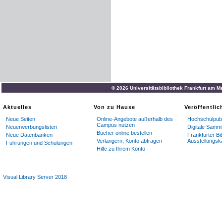
© 2026 Universitätsbibliothek Frankfurt am M
Aktuelles
Von zu Hause
Veröffentli
Neue Seiten
Online-Angebote außerhalb des
Hochschulpubl
Campus nutzen
Neuerwerbungslisten
Digitale Samm
Bücher online bestellen
Neue Datenbanken
Frankfurter Bi
Verlängern, Konto abfragen
Ausstellungsk
Führungen und Schulungen
Hilfe zu Ihrem Konto
Visual Library Server 2018