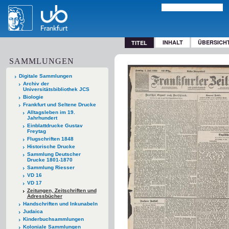
INHALT
ÜBERSICH
TITEL
SAMMLUNGEN
Digitale Sammlungen
Archiv der
Universitätsbibliothek JCS
Biologie
Frankfurt und Seltene Drucke
Alltagsleben im 19.
Jahrhundert
Einblattdrucke Gustav
Freytag
Flugschriften 1848
Historische Drucke
Sammlung Deutscher
Drucke 1801-1870
Sammlung Riesser
VD 16
VD 17
Zeitungen, Zeitschriften und
Adressbücher
Handschriften und Inkunabeln
Judaica
Kinderbuchsammlungen
Koloniale Sammlungen