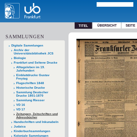
ÜBERSICHT
SEITE
TITEL
SAMMLUNGEN
Digitale Sammlungen
Archiv der
Universitätsbibliothek JCS
Biologie
Frankfurt und Seltene Drucke
Alltagsleben im 19.
Jahrhundert
Einblattdrucke Gustav
Freytag
Flugschriften 1848
Historische Drucke
Sammlung Deutscher
Drucke 1801-1870
Sammlung Riesser
VD 16
VD 17
Zeitungen, Zeitschriften und
Adressbücher
Handschriften und Inkunabeln
Judaica
Kinderbuchsammlungen
Koloniale Sammlungen