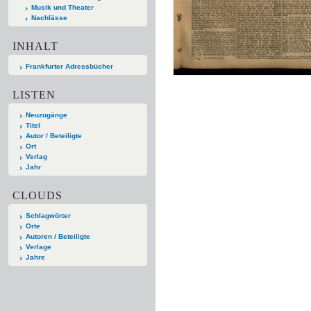
Musik und Theater
Nachlässe
INHALT
Frankfurter Adressbücher
LISTEN
Neuzugänge
Titel
Autor / Beteiligte
Ort
Verlag
Jahr
CLOUDS
Schlagwörter
Orte
Autoren / Beteiligte
Verlage
Jahre