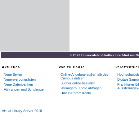
© 2026 Universitätsbibliothek Frankfurt am M
Aktuelles
Von zu Hause
Veröffentli
Neue Seiten
Online-Angebote außerhalb des
Hochschulpubl
Campus nutzen
Neuerwerbungslisten
Digitale Samm
Bücher online bestellen
Neue Datenbanken
Frankfurter Bi
Verlängern, Konto abfragen
Ausstellungsk
Führungen und Schulungen
Hilfe zu Ihrem Konto
Visual Library Server 2018