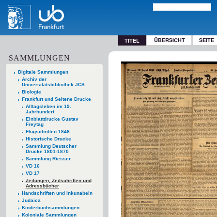
ÜBERSICHT
SEITE
TITEL
SAMMLUNGEN
Digitale Sammlungen
Archiv der
Universitätsbibliothek JCS
Biologie
Frankfurt und Seltene Drucke
Alltagsleben im 19.
Jahrhundert
Einblattdrucke Gustav
Freytag
Flugschriften 1848
Historische Drucke
Sammlung Deutscher
Drucke 1801-1870
Sammlung Riesser
VD 16
VD 17
Zeitungen, Zeitschriften und
Adressbücher
Handschriften und Inkunabeln
Judaica
Kinderbuchsammlungen
Koloniale Sammlungen