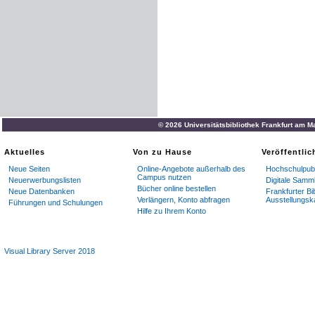
© 2026 Universitätsbibliothek Frankfurt am M
Aktuelles
Von zu Hause
Veröffentli
Neue Seiten
Online-Angebote außerhalb des
Hochschulpubl
Campus nutzen
Neuerwerbungslisten
Digitale Samm
Bücher online bestellen
Neue Datenbanken
Frankfurter Bi
Verlängern, Konto abfragen
Ausstellungsk
Führungen und Schulungen
Hilfe zu Ihrem Konto
Visual Library Server 2018