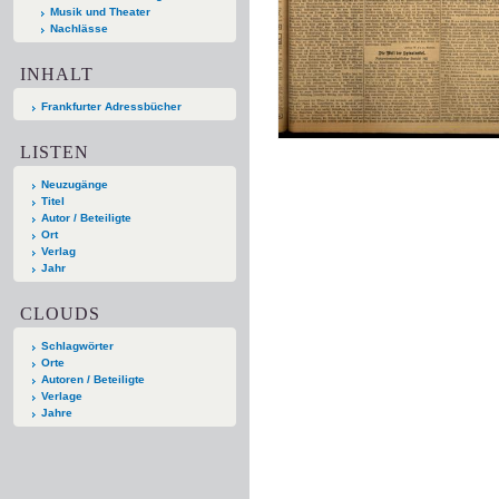
Musik und Theater
Nachlässe
INHALT
Frankfurter Adressbücher
LISTEN
Neuzugänge
Titel
Autor / Beteiligte
Ort
Verlag
Jahr
CLOUDS
Schlagwörter
Orte
Autoren / Beteiligte
Verlage
Jahre