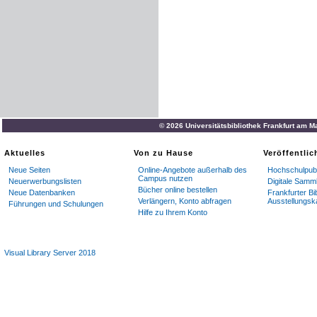
© 2026 Universitätsbibliothek Frankfurt am M
Aktuelles
Von zu Hause
Veröffentli
Neue Seiten
Online-Angebote außerhalb des
Hochschulpubl
Campus nutzen
Neuerwerbungslisten
Digitale Samm
Bücher online bestellen
Neue Datenbanken
Frankfurter Bi
Verlängern, Konto abfragen
Ausstellungsk
Führungen und Schulungen
Hilfe zu Ihrem Konto
Visual Library Server 2018