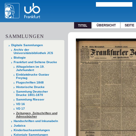
ÜBERSICHT
SEITE
TITEL
SAMMLUNGEN
Digitale Sammlungen
Archiv der
Universitätsbibliothek JCS
Biologie
Frankfurt und Seltene Drucke
Alltagsleben im 19.
Jahrhundert
Einblattdrucke Gustav
Freytag
Flugschriften 1848
Historische Drucke
Sammlung Deutscher
Drucke 1801-1870
Sammlung Riesser
VD 16
VD 17
Zeitungen, Zeitschriften und
Adressbücher
Handschriften und Inkunabeln
Judaica
Kinderbuchsammlungen
Koloniale Sammlungen