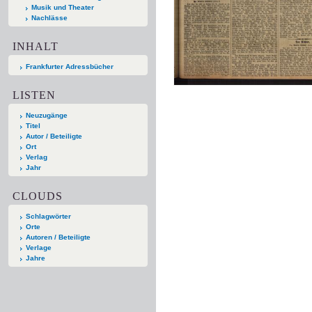
Musik und Theater
Nachlässe
INHALT
Frankfurter Adressbücher
LISTEN
Neuzugänge
Titel
Autor / Beteiligte
Ort
Verlag
Jahr
CLOUDS
Schlagwörter
Orte
Autoren / Beteiligte
Verlage
Jahre