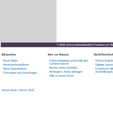
© 2026 Universitätsbibliothek Frankfurt am M
Aktuelles
Von zu Hause
Veröffentli
Neue Seiten
Online-Angebote außerhalb des
Hochschulpubl
Campus nutzen
Neuerwerbungslisten
Digitale Samm
Bücher online bestellen
Neue Datenbanken
Frankfurter Bi
Verlängern, Konto abfragen
Ausstellungsk
Führungen und Schulungen
Hilfe zu Ihrem Konto
Visual Library Server 2018