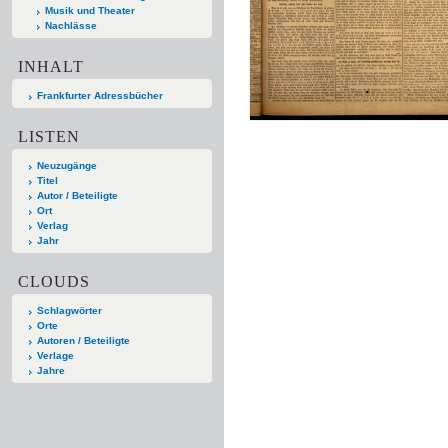
Musik und Theater
Nachlässe
INHALT
Frankfurter Adressbücher
LISTEN
Neuzugänge
Titel
Autor / Beteiligte
Ort
Verlag
Jahr
CLOUDS
Schlagwörter
Orte
Autoren / Beteiligte
Verlage
Jahre