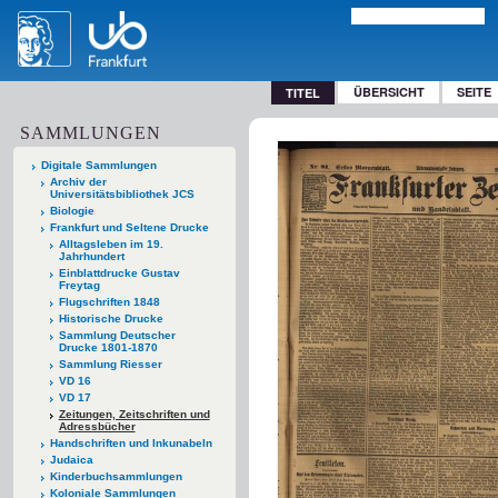
ÜBERSICHT
SEITE
TITEL
SAMMLUNGEN
Digitale Sammlungen
Archiv der
Universitätsbibliothek JCS
Biologie
Frankfurt und Seltene Drucke
Alltagsleben im 19.
Jahrhundert
Einblattdrucke Gustav
Freytag
Flugschriften 1848
Historische Drucke
Sammlung Deutscher
Drucke 1801-1870
Sammlung Riesser
VD 16
VD 17
Zeitungen, Zeitschriften und
Adressbücher
Handschriften und Inkunabeln
Judaica
Kinderbuchsammlungen
Koloniale Sammlungen