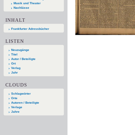
Musik und Theater
Nachlässe
INHALT
Frankfurter Adressbücher
LISTEN
Neuzugänge
Titel
Autor / Beteiligte
Ort
Verlag
Jahr
CLOUDS
Schlagwörter
Orte
Autoren / Beteiligte
Verlage
Jahre