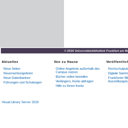
© 2026 Universitätsbibliothek Frankfurt am M
Aktuelles
Von zu Hause
Veröffentli
Neue Seiten
Online-Angebote außerhalb des
Hochschulpubl
Campus nutzen
Neuerwerbungslisten
Digitale Samm
Bücher online bestellen
Neue Datenbanken
Frankfurter Bi
Verlängern, Konto abfragen
Ausstellungsk
Führungen und Schulungen
Hilfe zu Ihrem Konto
Visual Library Server 2018