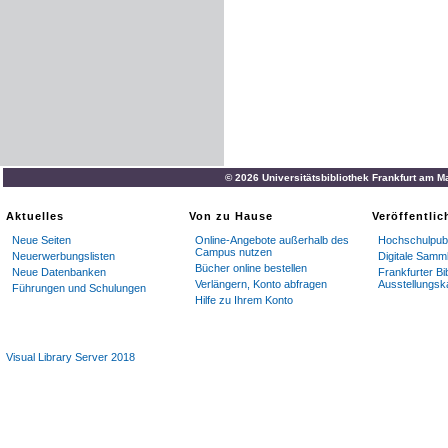
© 2026 Universitätsbibliothek Frankfurt am M
Aktuelles
Von zu Hause
Veröffentli
Neue Seiten
Online-Angebote außerhalb des
Hochschulpubl
Campus nutzen
Neuerwerbungslisten
Digitale Samm
Bücher online bestellen
Neue Datenbanken
Frankfurter Bi
Verlängern, Konto abfragen
Ausstellungsk
Führungen und Schulungen
Hilfe zu Ihrem Konto
Visual Library Server 2018