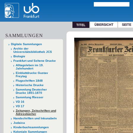
ÜBERSICHT
SEITE
TITEL
SAMMLUNGEN
Digitale Sammlungen
Archiv der
Universitätsbibliothek JCS
Biologie
Frankfurt und Seltene Drucke
Alltagsleben im 19.
Jahrhundert
Einblattdrucke Gustav
Freytag
Flugschriften 1848
Historische Drucke
Sammlung Deutscher
Drucke 1801-1870
Sammlung Riesser
VD 16
VD 17
Zeitungen, Zeitschriften und
Adressbücher
Handschriften und Inkunabeln
Judaica
Kinderbuchsammlungen
Koloniale Sammlungen