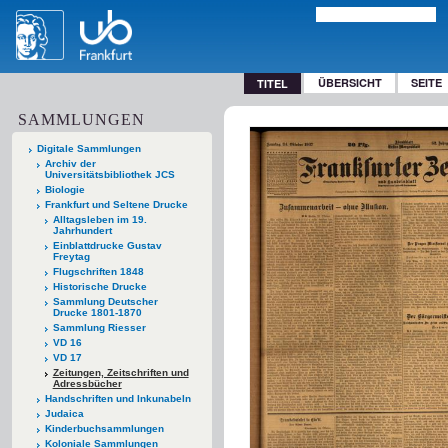
ÜBERSICHT
SEITE
TITEL
SAMMLUNGEN
Digitale Sammlungen
Archiv der
Universitätsbibliothek JCS
Biologie
Frankfurt und Seltene Drucke
Alltagsleben im 19.
Jahrhundert
Einblattdrucke Gustav
Freytag
Flugschriften 1848
Historische Drucke
Sammlung Deutscher
Drucke 1801-1870
Sammlung Riesser
VD 16
VD 17
Zeitungen, Zeitschriften und
Adressbücher
Handschriften und Inkunabeln
Judaica
Kinderbuchsammlungen
Koloniale Sammlungen