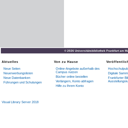
© 2026 Universitätsbibliothek Frankfurt am M
Aktuelles
Von zu Hause
Veröffentli
Neue Seiten
Online-Angebote außerhalb des
Hochschulpubl
Campus nutzen
Neuerwerbungslisten
Digitale Samm
Bücher online bestellen
Neue Datenbanken
Frankfurter Bi
Verlängern, Konto abfragen
Ausstellungsk
Führungen und Schulungen
Hilfe zu Ihrem Konto
Visual Library Server 2018