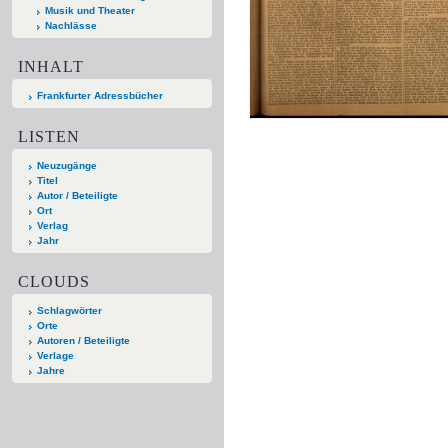
Musik und Theater
Nachlässe
INHALT
Frankfurter Adressbücher
LISTEN
Neuzugänge
Titel
Autor / Beteiligte
Ort
Verlag
Jahr
CLOUDS
Schlagwörter
Orte
Autoren / Beteiligte
Verlage
Jahre