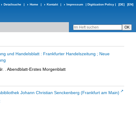
Detailsuche
|
Home
|
Kontakt
|
Impressum
|
Digitization Policy
|
[DE]
[EN]
ung und Handelsblatt : Frankfurter Handelszeitung ; Neue
ung
r. . Abendblatt-Erstes Morgenblatt
sbibliothek Johann Christian Senckenberg (Frankfurt am Main)
t