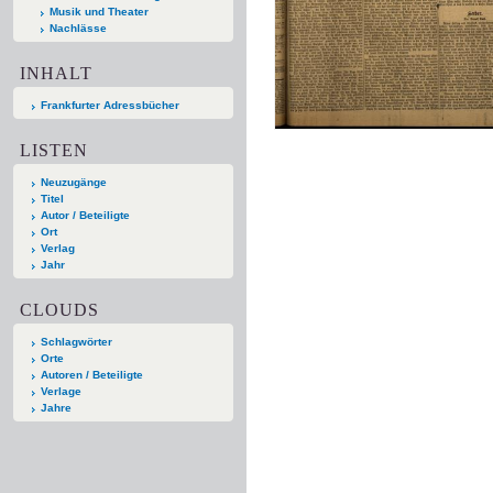
Musik und Theater
Nachlässe
INHALT
Frankfurter Adressbücher
LISTEN
Neuzugänge
Titel
Autor / Beteiligte
Ort
Verlag
Jahr
CLOUDS
Schlagwörter
Orte
Autoren / Beteiligte
Verlage
Jahre