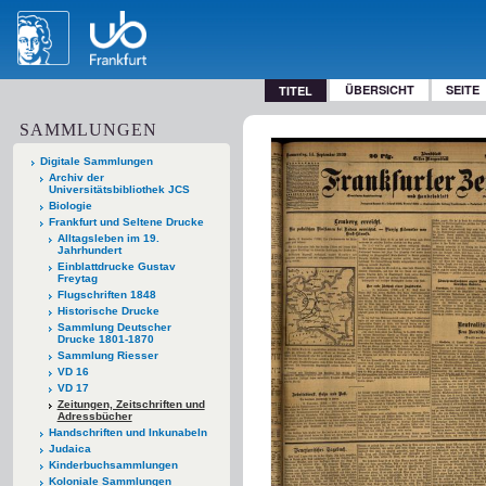
ÜBERSICHT
SEITE
TITEL
SAMMLUNGEN
Digitale Sammlungen
Archiv der
Universitätsbibliothek JCS
Biologie
Frankfurt und Seltene Drucke
Alltagsleben im 19.
Jahrhundert
Einblattdrucke Gustav
Freytag
Flugschriften 1848
Historische Drucke
Sammlung Deutscher
Drucke 1801-1870
Sammlung Riesser
VD 16
VD 17
Zeitungen, Zeitschriften und
Adressbücher
Handschriften und Inkunabeln
Judaica
Kinderbuchsammlungen
Koloniale Sammlungen