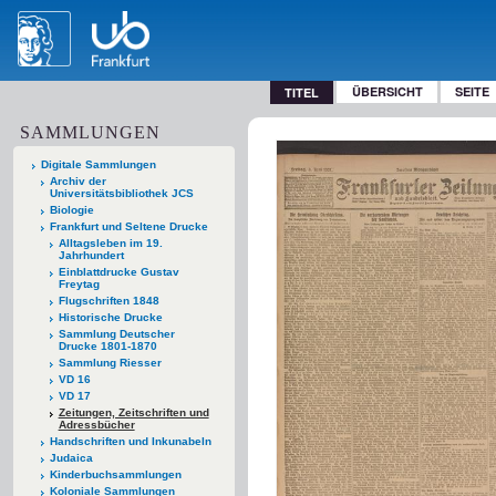
ÜBERSICHT
SEITE
TITEL
SAMMLUNGEN
Digitale Sammlungen
Archiv der
Universitätsbibliothek JCS
Biologie
Frankfurt und Seltene Drucke
Alltagsleben im 19.
Jahrhundert
Einblattdrucke Gustav
Freytag
Flugschriften 1848
Historische Drucke
Sammlung Deutscher
Drucke 1801-1870
Sammlung Riesser
VD 16
VD 17
Zeitungen, Zeitschriften und
Adressbücher
Handschriften und Inkunabeln
Judaica
Kinderbuchsammlungen
Koloniale Sammlungen