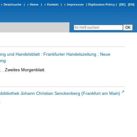
Detailsuche
|
Home
|
Kontakt
|
Impressum
|
Digitization Policy
|
[DE]
[EN]
ung und Handelsblatt : Frankfurter Handelszeitung ; Neue
ung
. . Zweites Morgenblatt
sbibliothek Johann Christian Senckenberg (Frankfurt am Main)
t