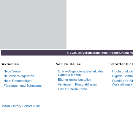
© 2026 Universitätsbibliothek Frankfurt am M
Aktuelles
Von zu Hause
Veröffentli
Neue Seiten
Online-Angebote außerhalb des
Hochschulpubl
Campus nutzen
Neuerwerbungslisten
Digitale Samm
Bücher online bestellen
Neue Datenbanken
Frankfurter Bi
Verlängern, Konto abfragen
Ausstellungsk
Führungen und Schulungen
Hilfe zu Ihrem Konto
Visual Library Server 2018