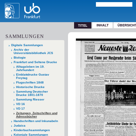
INHALT
ÜBERSICH
TITEL
SAMMLUNGEN
Digitale Sammlungen
Archiv der
Universitätsbibliothek JCS
Biologie
Frankfurt und Seltene Drucke
Alltagsleben im 19.
Jahrhundert
Einblattdrucke Gustav
Freytag
Flugschriften 1848
Historische Drucke
Sammlung Deutscher
Drucke 1801-1870
Sammlung Riesser
VD 16
VD 17
Zeitungen, Zeitschriften und
Adressbücher
Handschriften und Inkunabeln
Judaica
Kinderbuchsammlungen
Koloniale Sammlungen