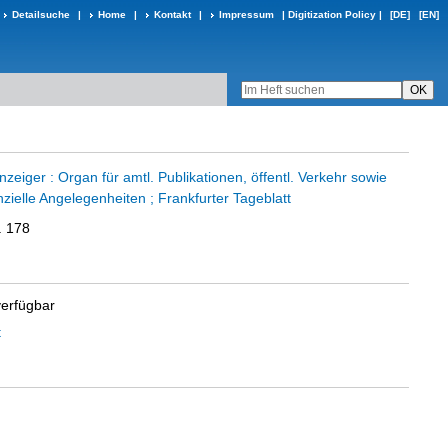
Detailsuche
|
Home
|
Kontakt
|
Impressum
|
Digitization Policy
|
[DE]
[EN]
eiger : Organ für amtl. Publikationen, öffentl. Verkehr sowie
nzielle Angelegenheiten ; Frankfurter Tageblatt
. 178
verfügbar
t