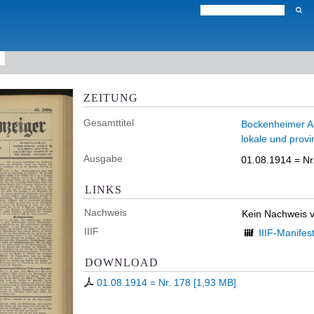
ZEITUNG
Gesamttitel
Bockenheimer Anz
lokale und provi
Ausgabe
01.08.1914 = Nr
LINKS
Nachweis
Kein Nachweis 
IIIF
IIIF-Manifes
DOWNLOAD
01.08.1914 = Nr. 178
[
1,93 MB
]