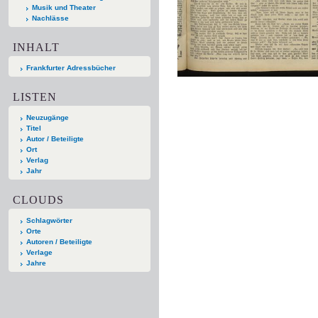
Musik und Theater
Nachlässe
INHALT
Frankfurter Adressbücher
LISTEN
Neuzugänge
Titel
Autor / Beteiligte
Ort
Verlag
Jahr
CLOUDS
Schlagwörter
Orte
Autoren / Beteiligte
Verlage
Jahre