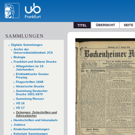
ÜBERSICHT
SEITE
TITEL
SAMMLUNGEN
Digitale Sammlungen
Archiv der
Universitätsbibliothek JCS
Biologie
Frankfurt und Seltene Drucke
Alltagsleben im 19.
Jahrhundert
Einblattdrucke Gustav
Freytag
Flugschriften 1848
Historische Drucke
Sammlung Deutscher
Drucke 1801-1870
Sammlung Riesser
VD 16
VD 17
Zeitungen, Zeitschriften und
Adressbücher
Handschriften und Inkunabeln
Judaica
Kinderbuchsammlungen
Koloniale Sammlungen