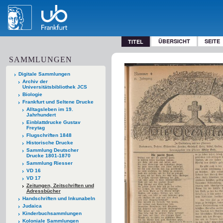
ÜBERSICHT
SEITE
TITEL
SAMMLUNGEN
Digitale Sammlungen
Archiv der
Universitätsbibliothek JCS
Biologie
Frankfurt und Seltene Drucke
Alltagsleben im 19.
Jahrhundert
Einblattdrucke Gustav
Freytag
Flugschriften 1848
Historische Drucke
Sammlung Deutscher
Drucke 1801-1870
Sammlung Riesser
VD 16
VD 17
Zeitungen, Zeitschriften und
Adressbücher
Handschriften und Inkunabeln
Judaica
Kinderbuchsammlungen
Koloniale Sammlungen