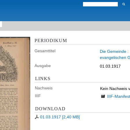
PERIODIKUM
Gesamttitel
Die Gemeinde : K
evangelischen G
Ausgabe
01.03.1917
LINKS
Nachweis
Kein Nachweis 
IIIF
IIIF-Manifes
DOWNLOAD
01.03.1917
[
2,40 MB
]