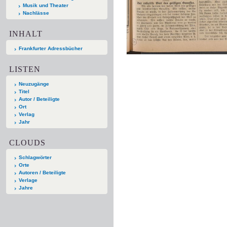
Musik und Theater
Nachlässe
INHALT
Frankfurter Adressbücher
LISTEN
Neuzugänge
Titel
Autor / Beteiligte
Ort
Verlag
Jahr
CLOUDS
Schlagwörter
Orte
Autoren / Beteiligte
Verlage
Jahre