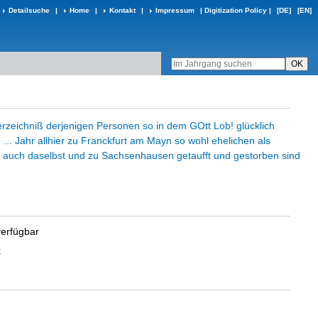
Detailsuche
|
Home
|
Kontakt
|
Impressum
|
Digitization Policy
|
[DE]
[EN]
zeichniß derjenigen Personen so in dem GOtt Lob! glücklich
... Jahr allhier zu Franckfurt am Mayn so wohl ehelichen als
s auch daselbst und zu Sachsenhausen getaufft und gestorben sind
verfügbar
t