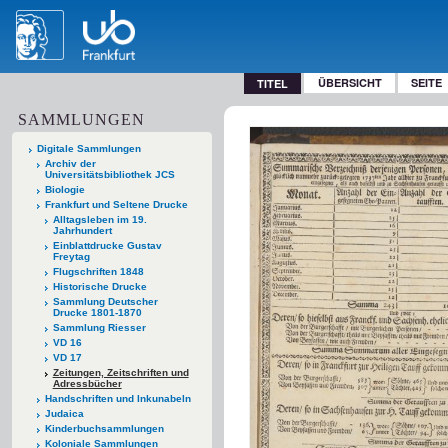
ÜBERSICHT
SEITE
TITEL
SAMMLUNGEN
Digitale Sammlungen
Archiv der
Universitätsbibliothek JCS
Biologie
Frankfurt und Seltene Drucke
Alltagsleben im 19.
Jahrhundert
Einblattdrucke Gustav
Freytag
Flugschriften 1848
Historische Drucke
Sammlung Deutscher
Drucke 1801-1870
Sammlung Riesser
VD 16
VD 17
Zeitungen, Zeitschriften und
Adressbücher
Handschriften und Inkunabeln
Judaica
Kinderbuchsammlungen
Koloniale Sammlungen