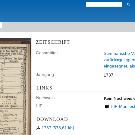
ZEITSCHRIFT
Gesamttitel
Summarische Ver
zurück=gelegten 
eingesegnet, al
Jahrgang
1737
LINKS
Nachweis
Kein Nachweis 
IIIF
IIIF-Manifes
DOWNLOAD
1737
[
573,61 kb
]