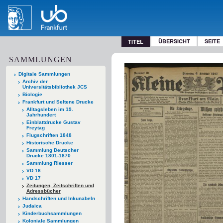
ÜBERSICHT
SEITE
TITEL
SAMMLUNGEN
Digitale Sammlungen
Archiv der
Universitätsbibliothek JCS
Biologie
Frankfurt und Seltene Drucke
Alltagsleben im 19.
Jahrhundert
Einblattdrucke Gustav
Freytag
Flugschriften 1848
Historische Drucke
Sammlung Deutscher
Drucke 1801-1870
Sammlung Riesser
VD 16
VD 17
Zeitungen, Zeitschriften und
Adressbücher
Handschriften und Inkunabeln
Judaica
Kinderbuchsammlungen
Koloniale Sammlungen