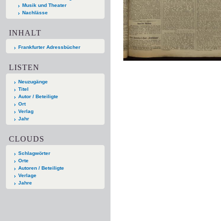
Musik und Theater
Nachlässe
INHALT
Frankfurter Adressbücher
LISTEN
Neuzugänge
Titel
Autor / Beteiligte
Ort
Verlag
Jahr
CLOUDS
Schlagwörter
Orte
Autoren / Beteiligte
Verlage
Jahre