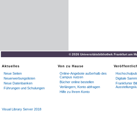
© 2026 Universitätsbibliothek Frankfurt am M
Aktuelles
Von zu Hause
Veröffentli
Neue Seiten
Online-Angebote außerhalb des
Hochschulpubl
Campus nutzen
Neuerwerbungslisten
Digitale Samm
Bücher online bestellen
Neue Datenbanken
Frankfurter Bi
Verlängern, Konto abfragen
Ausstellungsk
Führungen und Schulungen
Hilfe zu Ihrem Konto
Visual Library Server 2018