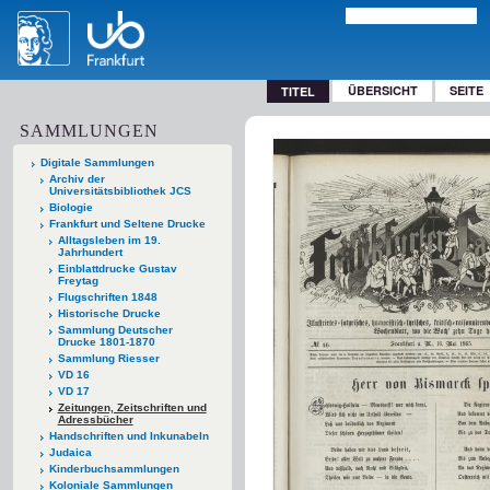
ÜBERSICHT
SEITE
TITEL
SAMMLUNGEN
Digitale Sammlungen
Archiv der
Universitätsbibliothek JCS
Biologie
Frankfurt und Seltene Drucke
Alltagsleben im 19.
Jahrhundert
Einblattdrucke Gustav
Freytag
Flugschriften 1848
Historische Drucke
Sammlung Deutscher
Drucke 1801-1870
Sammlung Riesser
VD 16
VD 17
Zeitungen, Zeitschriften und
Adressbücher
Handschriften und Inkunabeln
Judaica
Kinderbuchsammlungen
Koloniale Sammlungen