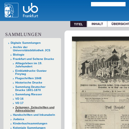
INHALT
ÜBERSICH
TITEL
SAMMLUNGEN
Digitale Sammlungen
Archiv der
Universitätsbibliothek JCS
Biologie
Frankfurt und Seltene Drucke
Alltagsleben im 19.
Jahrhundert
Einblattdrucke Gustav
Freytag
Flugschriften 1848
Historische Drucke
Sammlung Deutscher
Drucke 1801-1870
Sammlung Riesser
VD 16
VD 17
Zeitungen, Zeitschriften und
Adressbücher
Handschriften und Inkunabeln
Judaica
Kinderbuchsammlungen
Koloniale Sammlungen