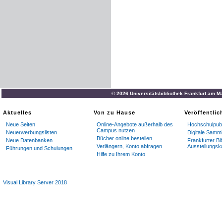
© 2026 Universitätsbibliothek Frankfurt am M
Aktuelles
Von zu Hause
Veröffentli
Neue Seiten
Online-Angebote außerhalb des
Hochschulpubl
Campus nutzen
Neuerwerbungslisten
Digitale Samm
Bücher online bestellen
Neue Datenbanken
Frankfurter Bi
Verlängern, Konto abfragen
Ausstellungsk
Führungen und Schulungen
Hilfe zu Ihrem Konto
Visual Library Server 2018