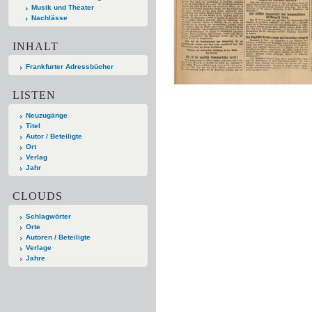
Musik und Theater
Nachlässe
INHALT
Frankfurter Adressbücher
LISTEN
Neuzugänge
Titel
Autor / Beteiligte
Ort
Verlag
Jahr
CLOUDS
Schlagwörter
Orte
Autoren / Beteiligte
Verlage
Jahre