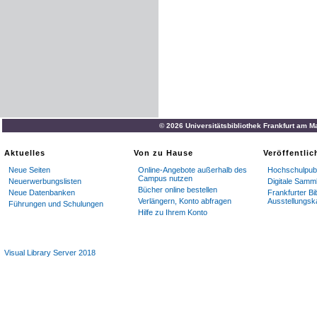
© 2026 Universitätsbibliothek Frankfurt am M
Aktuelles
Von zu Hause
Veröffentli
Neue Seiten
Online-Angebote außerhalb des
Hochschulpubl
Campus nutzen
Neuerwerbungslisten
Digitale Samm
Bücher online bestellen
Neue Datenbanken
Frankfurter Bi
Verlängern, Konto abfragen
Ausstellungsk
Führungen und Schulungen
Hilfe zu Ihrem Konto
Visual Library Server 2018