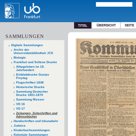
ÜBERSICHT
SEITE
TITEL
SAMMLUNGEN
Digitale Sammlungen
Archiv der
Universitätsbibliothek JCS
Biologie
Frankfurt und Seltene Drucke
Alltagsleben im 19.
Jahrhundert
Einblattdrucke Gustav
Freytag
Flugschriften 1848
Historische Drucke
Sammlung Deutscher
Drucke 1801-1870
Sammlung Riesser
VD 16
VD 17
Zeitungen, Zeitschriften und
Adressbücher
Handschriften und Inkunabeln
Judaica
Kinderbuchsammlungen
Koloniale Sammlungen