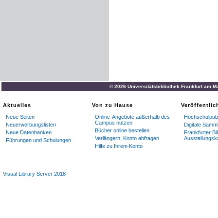
© 2026 Universitätsbibliothek Frankfurt am M
Aktuelles
Von zu Hause
Veröffentli
Neue Seiten
Online-Angebote außerhalb des
Hochschulpubl
Campus nutzen
Neuerwerbungslisten
Digitale Samm
Bücher online bestellen
Neue Datenbanken
Frankfurter Bi
Verlängern, Konto abfragen
Ausstellungsk
Führungen und Schulungen
Hilfe zu Ihrem Konto
Visual Library Server 2018