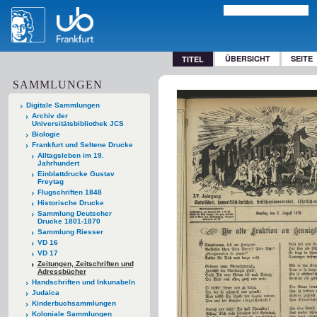
ÜBERSICHT
SEITE
TITEL
SAMMLUNGEN
Digitale Sammlungen
Archiv der
Universitätsbibliothek JCS
Biologie
Frankfurt und Seltene Drucke
Alltagsleben im 19.
Jahrhundert
Einblattdrucke Gustav
Freytag
Flugschriften 1848
Historische Drucke
Sammlung Deutscher
Drucke 1801-1870
Sammlung Riesser
VD 16
VD 17
Zeitungen, Zeitschriften und
Adressbücher
Handschriften und Inkunabeln
Judaica
Kinderbuchsammlungen
Koloniale Sammlungen