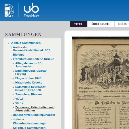
ÜBERSICHT
SEITE
TITEL
SAMMLUNGEN
Digitale Sammlungen
Archiv der
Universitätsbibliothek JCS
Biologie
Frankfurt und Seltene Drucke
Alltagsleben im 19.
Jahrhundert
Einblattdrucke Gustav
Freytag
Flugschriften 1848
Historische Drucke
Sammlung Deutscher
Drucke 1801-1870
Sammlung Riesser
VD 16
VD 17
Zeitungen, Zeitschriften und
Adressbücher
Handschriften und Inkunabeln
Judaica
Kinderbuchsammlungen
Koloniale Sammlungen