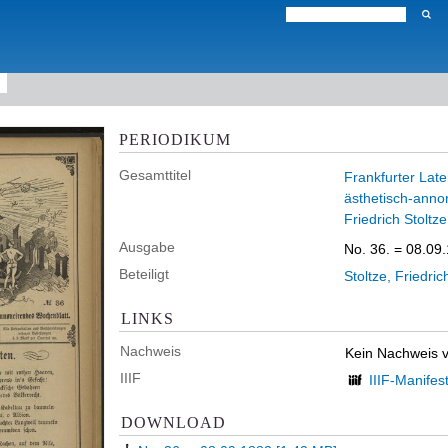
PERIODIKUM
Gesamttitel
Frankfurter Later
ästhetisch-anno
Friedrich Stoltz
Ausgabe
No. 36. = 08.09
Beteiligt
Stoltze, Friedric
LINKS
Nachweis
Kein Nachweis 
IIIF
IIIF-Manifes
DOWNLOAD