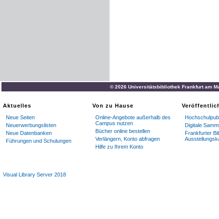
© 2026 Universitätsbibliothek Frankfurt am M
Aktuelles
Von zu Hause
Veröffentli
Neue Seiten
Online-Angebote außerhalb des
Hochschulpubl
Campus nutzen
Neuerwerbungslisten
Digitale Samm
Bücher online bestellen
Neue Datenbanken
Frankfurter Bi
Verlängern, Konto abfragen
Ausstellungsk
Führungen und Schulungen
Hilfe zu Ihrem Konto
Visual Library Server 2018