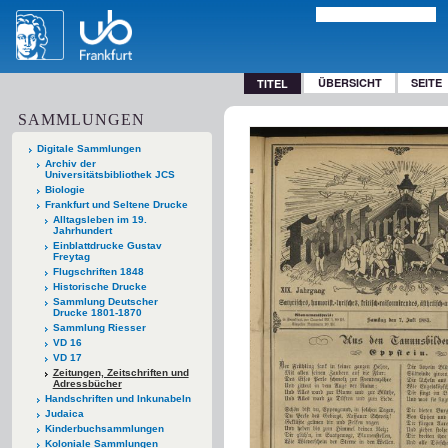
ÜBERSICHT
SEITE
TITEL
SAMMLUNGEN
Digitale Sammlungen
Archiv der
Universitätsbibliothek JCS
Biologie
Frankfurt und Seltene Drucke
Alltagsleben im 19.
Jahrhundert
Einblattdrucke Gustav
Freytag
Flugschriften 1848
Historische Drucke
Sammlung Deutscher
Drucke 1801-1870
Sammlung Riesser
VD 16
VD 17
Zeitungen, Zeitschriften und
Adressbücher
Handschriften und Inkunabeln
Judaica
Kinderbuchsammlungen
Koloniale Sammlungen