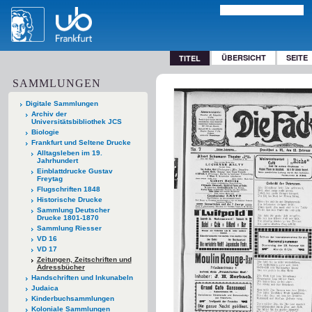
ÜBERSICHT
SEITE
TITEL
SAMMLUNGEN
Digitale Sammlungen
Archiv der
Universitätsbibliothek JCS
Biologie
Frankfurt und Seltene Drucke
Alltagsleben im 19.
Jahrhundert
Einblattdrucke Gustav
Freytag
Flugschriften 1848
Historische Drucke
Sammlung Deutscher
Drucke 1801-1870
Sammlung Riesser
VD 16
VD 17
Zeitungen, Zeitschriften und
Adressbücher
Handschriften und Inkunabeln
Judaica
Kinderbuchsammlungen
Koloniale Sammlungen