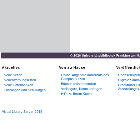
© 2026 Universitätsbibliothek Frankfurt am M
Aktuelles
Von zu Hause
Veröffentli
Neue Seiten
Online-Angebote außerhalb des
Hochschulpubl
Campus nutzen
Neuerwerbungslisten
Digitale Samm
Bücher online bestellen
Neue Datenbanken
Frankfurter Bi
Verlängern, Konto abfragen
Ausstellungsk
Führungen und Schulungen
Hilfe zu Ihrem Konto
Visual Library Server 2018