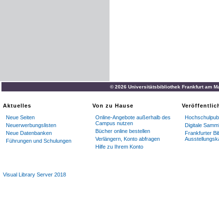
© 2026 Universitätsbibliothek Frankfurt am M
Aktuelles
Von zu Hause
Veröffentli
Neue Seiten
Online-Angebote außerhalb des
Hochschulpubl
Campus nutzen
Neuerwerbungslisten
Digitale Samm
Bücher online bestellen
Neue Datenbanken
Frankfurter Bi
Verlängern, Konto abfragen
Ausstellungsk
Führungen und Schulungen
Hilfe zu Ihrem Konto
Visual Library Server 2018