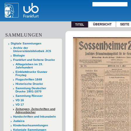
ÜBERSICHT
SEITE
TITEL
SAMMLUNGEN
Digitale Sammlungen
Archiv der
Universitätsbibliothek JCS
Biologie
Frankfurt und Seltene Drucke
Alltagsleben im 19.
Jahrhundert
Einblattdrucke Gustav
Freytag
Flugschriften 1848
Historische Drucke
Sammlung Deutscher
Drucke 1801-1870
Sammlung Riesser
VD 16
VD 17
Zeitungen, Zeitschriften und
Adressbücher
Handschriften und Inkunabeln
Judaica
Kinderbuchsammlungen
Koloniale Sammlungen