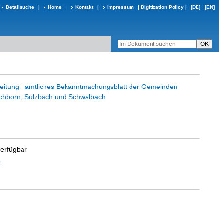
Detailsuche
|
Home
|
Kontakt
|
Impressum
|
Digitization Policy
|
[DE]
[EN]
eitung : amtliches Bekanntmachungsblatt der Gemeinden
chborn, Sulzbach und Schwalbach
verfügbar
t