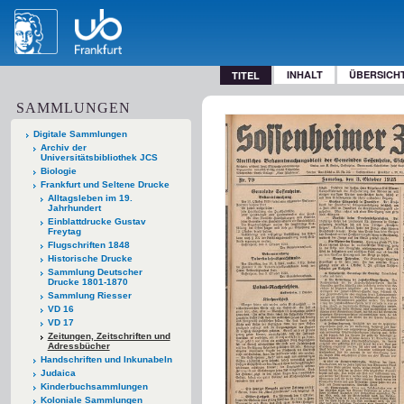
INHALT
ÜBERSICH
TITEL
SAMMLUNGEN
Digitale Sammlungen
Archiv der
Universitätsbibliothek JCS
Biologie
Frankfurt und Seltene Drucke
Alltagsleben im 19.
Jahrhundert
Einblattdrucke Gustav
Freytag
Flugschriften 1848
Historische Drucke
Sammlung Deutscher
Drucke 1801-1870
Sammlung Riesser
VD 16
VD 17
Zeitungen, Zeitschriften und
Adressbücher
Handschriften und Inkunabeln
Judaica
Kinderbuchsammlungen
Koloniale Sammlungen