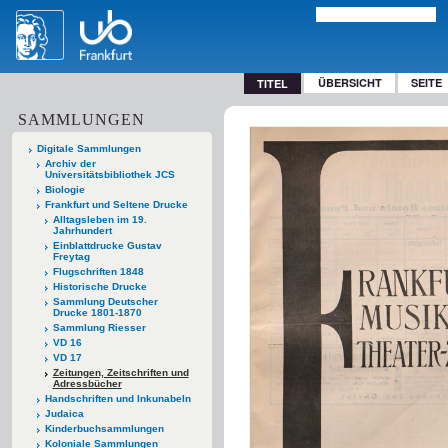
ÜBERSICHT
SEITE
TITEL
SAMMLUNGEN
Digitale Sammlungen
Archiv der
Universitätsbibliothek JCS
Biologie
Frankfurt und Seltene Drucke
Alltagsleben im 19.
Jahrhundert
Einblattdrucke Gustav
Freytag
Flugschriften 1848
Historische Drucke
Sammlung Deutscher
Drucke 1801-1870
Sammlung Riesser
VD 16
VD 17
Zeitungen, Zeitschriften und
Adressbücher
Handschriften und Inkunabeln
Judaica
Kinderbuchsammlungen
Koloniale Sammlungen