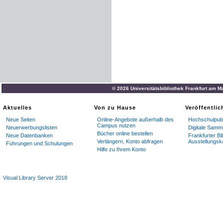
© 2026 Universitätsbibliothek Frankfurt am M
Aktuelles
Von zu Hause
Veröffentli
Neue Seiten
Online-Angebote außerhalb des
Hochschulpubl
Campus nutzen
Neuerwerbungslisten
Digitale Samm
Bücher online bestellen
Neue Datenbanken
Frankfurter Bi
Verlängern, Konto abfragen
Ausstellungsk
Führungen und Schulungen
Hilfe zu Ihrem Konto
Visual Library Server 2018