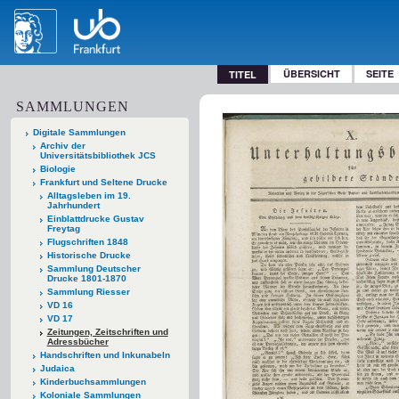
ÜBERSICHT
SEITE
TITEL
SAMMLUNGEN
Digitale Sammlungen
Archiv der
Universitätsbibliothek JCS
Biologie
Frankfurt und Seltene Drucke
Alltagsleben im 19.
Jahrhundert
Einblattdrucke Gustav
Freytag
Flugschriften 1848
Historische Drucke
Sammlung Deutscher
Drucke 1801-1870
Sammlung Riesser
VD 16
VD 17
Zeitungen, Zeitschriften und
Adressbücher
Handschriften und Inkunabeln
Judaica
Kinderbuchsammlungen
Koloniale Sammlungen