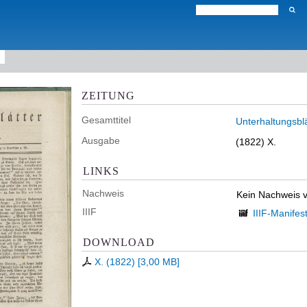
ZEITUNG
Gesamttitel
Unterhaltungsblä
Ausgabe
(1822) X.
LINKS
Nachweis
Kein Nachweis 
IIIF
IIIF-Manifes
DOWNLOAD
X. (1822)
[
3,00 MB
]