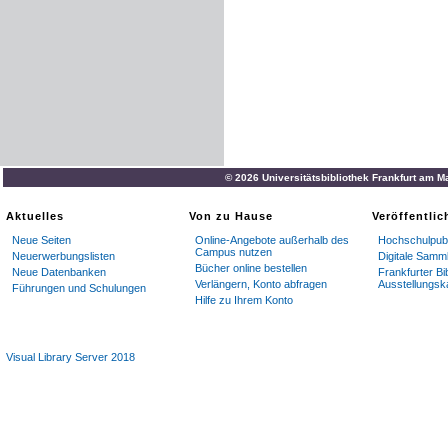
© 2026 Universitätsbibliothek Frankfurt am M
Aktuelles
Von zu Hause
Veröffentli
Neue Seiten
Online-Angebote außerhalb des
Hochschulpubl
Campus nutzen
Neuerwerbungslisten
Digitale Samm
Bücher online bestellen
Neue Datenbanken
Frankfurter Bi
Verlängern, Konto abfragen
Ausstellungsk
Führungen und Schulungen
Hilfe zu Ihrem Konto
Visual Library Server 2018