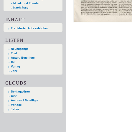
Musik und Theater
Nachlässe
INHALT
Frankfurter Adressbücher
LISTEN
Neuzugänge
Titel
Autor / Beteiligte
Ort
Verlag
Jahr
CLOUDS
Schlagwörter
Orte
Autoren / Beteiligte
Verlage
Jahre