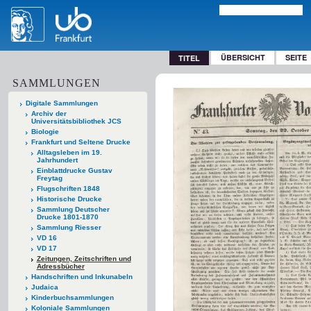
ÜBERSICHT
SEITE
TITEL
SAMMLUNGEN
Digitale Sammlungen
Archiv der
Universitätsbibliothek JCS
Biologie
Frankfurt und Seltene Drucke
Alltagsleben im 19.
Jahrhundert
Einblattdrucke Gustav
Freytag
Flugschriften 1848
Historische Drucke
Sammlung Deutscher
Drucke 1801-1870
Sammlung Riesser
VD 16
VD 17
Zeitungen, Zeitschriften und
Adressbücher
Handschriften und Inkunabeln
Judaica
Kinderbuchsammlungen
Koloniale Sammlungen