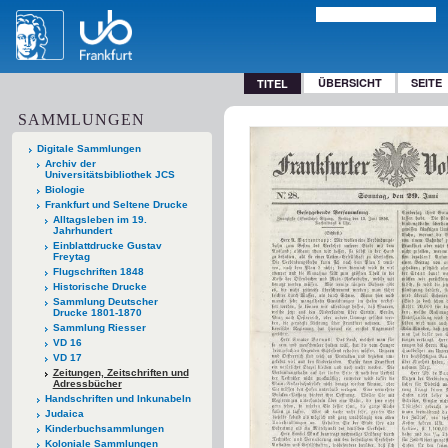
ÜBERSICHT
SEITE
TITEL
SAMMLUNGEN
Digitale Sammlungen
Archiv der
Universitätsbibliothek JCS
Biologie
Frankfurt und Seltene Drucke
Alltagsleben im 19.
Jahrhundert
Einblattdrucke Gustav
Freytag
Flugschriften 1848
Historische Drucke
Sammlung Deutscher
Drucke 1801-1870
Sammlung Riesser
VD 16
VD 17
Zeitungen, Zeitschriften und
Adressbücher
Handschriften und Inkunabeln
Judaica
Kinderbuchsammlungen
Koloniale Sammlungen