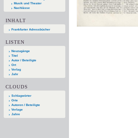
Musik und Theater
Nachlässe
INHALT
Frankfurter Adressbücher
LISTEN
Neuzugänge
Titel
Autor / Beteiligte
Ort
Verlag
Jahr
CLOUDS
Schlagwörter
Orte
Autoren / Beteiligte
Verlage
Jahre