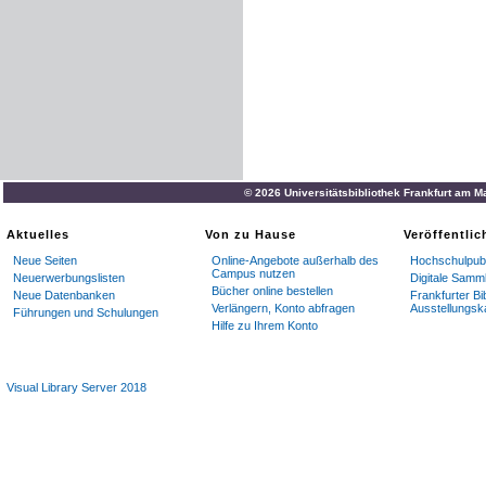
© 2026 Universitätsbibliothek Frankfurt am M
Aktuelles
Von zu Hause
Veröffentli
Neue Seiten
Online-Angebote außerhalb des
Hochschulpubl
Campus nutzen
Neuerwerbungslisten
Digitale Samm
Bücher online bestellen
Neue Datenbanken
Frankfurter Bi
Verlängern, Konto abfragen
Ausstellungsk
Führungen und Schulungen
Hilfe zu Ihrem Konto
Visual Library Server 2018