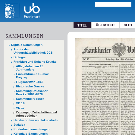
ÜBERSICHT
SEITE
TITEL
SAMMLUNGEN
Digitale Sammlungen
Archiv der
Universitätsbibliothek JCS
Biologie
Frankfurt und Seltene Drucke
Alltagsleben im 19.
Jahrhundert
Einblattdrucke Gustav
Freytag
Flugschriften 1848
Historische Drucke
Sammlung Deutscher
Drucke 1801-1870
Sammlung Riesser
VD 16
VD 17
Zeitungen, Zeitschriften und
Adressbücher
Handschriften und Inkunabeln
Judaica
Kinderbuchsammlungen
Koloniale Sammlungen