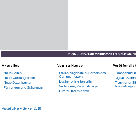
© 2026 Universitätsbibliothek Frankfurt am M
Aktuelles
Von zu Hause
Veröffentli
Neue Seiten
Online-Angebote außerhalb des
Hochschulpubl
Campus nutzen
Neuerwerbungslisten
Digitale Samm
Bücher online bestellen
Neue Datenbanken
Frankfurter Bi
Verlängern, Konto abfragen
Ausstellungsk
Führungen und Schulungen
Hilfe zu Ihrem Konto
Visual Library Server 2018