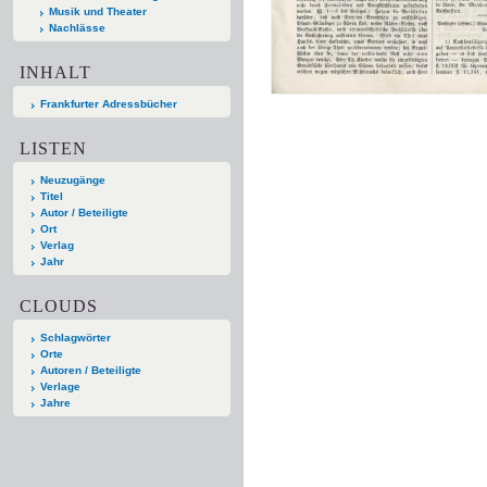
Musik und Theater
Nachlässe
INHALT
Frankfurter Adressbücher
LISTEN
Neuzugänge
Titel
Autor / Beteiligte
Ort
Verlag
Jahr
CLOUDS
Schlagwörter
Orte
Autoren / Beteiligte
Verlage
Jahre