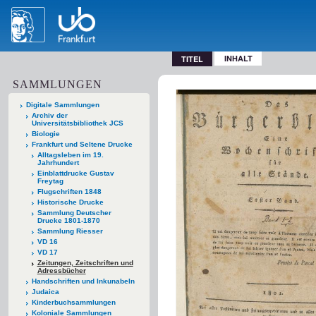
INHALT
TITEL
SAMMLUNGEN
Digitale Sammlungen
Archiv der
Universitätsbibliothek JCS
Biologie
Frankfurt und Seltene Drucke
Alltagsleben im 19.
Jahrhundert
Einblattdrucke Gustav
Freytag
Flugschriften 1848
Historische Drucke
Sammlung Deutscher
Drucke 1801-1870
Sammlung Riesser
VD 16
VD 17
Zeitungen, Zeitschriften und
Adressbücher
Handschriften und Inkunabeln
Judaica
Kinderbuchsammlungen
Koloniale Sammlungen