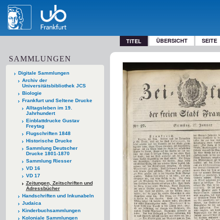
ÜBERSICHT
SEITE
TITEL
SAMMLUNGEN
Digitale Sammlungen
Archiv der
Universitätsbibliothek JCS
Biologie
Frankfurt und Seltene Drucke
Alltagsleben im 19.
Jahrhundert
Einblattdrucke Gustav
Freytag
Flugschriften 1848
Historische Drucke
Sammlung Deutscher
Drucke 1801-1870
Sammlung Riesser
VD 16
VD 17
Zeitungen, Zeitschriften und
Adressbücher
Handschriften und Inkunabeln
Judaica
Kinderbuchsammlungen
Koloniale Sammlungen