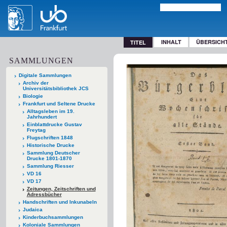
INHALT
ÜBERSICH
TITEL
SAMMLUNGEN
Digitale Sammlungen
Archiv der
Universitätsbibliothek JCS
Biologie
Frankfurt und Seltene Drucke
Alltagsleben im 19.
Jahrhundert
Einblattdrucke Gustav
Freytag
Flugschriften 1848
Historische Drucke
Sammlung Deutscher
Drucke 1801-1870
Sammlung Riesser
VD 16
VD 17
Zeitungen, Zeitschriften und
Adressbücher
Handschriften und Inkunabeln
Judaica
Kinderbuchsammlungen
Koloniale Sammlungen