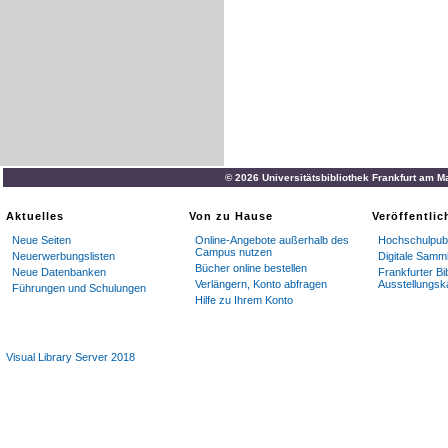
© 2026 Universitätsbibliothek Frankfurt am M
Aktuelles
Von zu Hause
Veröffentli
Neue Seiten
Online-Angebote außerhalb des
Hochschulpubl
Campus nutzen
Neuerwerbungslisten
Digitale Samm
Bücher online bestellen
Neue Datenbanken
Frankfurter Bi
Verlängern, Konto abfragen
Ausstellungsk
Führungen und Schulungen
Hilfe zu Ihrem Konto
Visual Library Server 2018