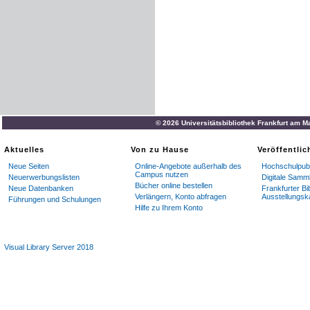
© 2026 Universitätsbibliothek Frankfurt am M
Aktuelles
Von zu Hause
Veröffentli
Neue Seiten
Online-Angebote außerhalb des
Hochschulpubl
Campus nutzen
Neuerwerbungslisten
Digitale Samm
Bücher online bestellen
Neue Datenbanken
Frankfurter Bi
Verlängern, Konto abfragen
Ausstellungsk
Führungen und Schulungen
Hilfe zu Ihrem Konto
Visual Library Server 2018