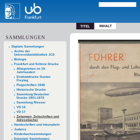
INHALT
TITEL
SAMMLUNGEN
Digitale Sammlungen
Archiv der
Universitätsbibliothek JCS
Biologie
Frankfurt und Seltene Drucke
Alltagsleben im 19.
Jahrhundert
Einblattdrucke Gustav
Freytag
Flugschriften 1848
Historische Drucke
Sammlung Deutscher
Drucke 1801-1870
Sammlung Riesser
VD 16
VD 17
Zeitungen, Zeitschriften und
Adressbücher
Handschriften und Inkunabeln
Judaica
Kinderbuchsammlungen
Koloniale Sammlungen