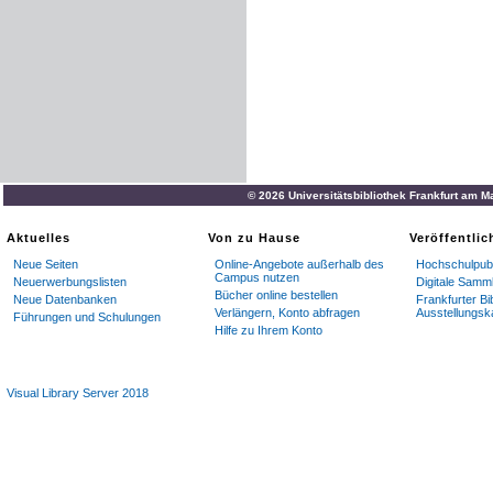
© 2026 Universitätsbibliothek Frankfurt am M
Aktuelles
Von zu Hause
Veröffentli
Neue Seiten
Online-Angebote außerhalb des
Hochschulpubl
Campus nutzen
Neuerwerbungslisten
Digitale Samm
Bücher online bestellen
Neue Datenbanken
Frankfurter Bi
Verlängern, Konto abfragen
Ausstellungsk
Führungen und Schulungen
Hilfe zu Ihrem Konto
Visual Library Server 2018