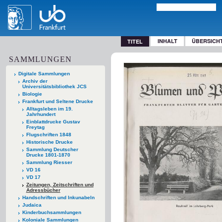
INHALT
ÜBERSICH
TITEL
SAMMLUNGEN
Digitale Sammlungen
Archiv der
Universitätsbibliothek JCS
Biologie
Frankfurt und Seltene Drucke
Alltagsleben im 19.
Jahrhundert
Einblattdrucke Gustav
Freytag
Flugschriften 1848
Historische Drucke
Sammlung Deutscher
Drucke 1801-1870
Sammlung Riesser
VD 16
VD 17
Zeitungen, Zeitschriften und
Adressbücher
Handschriften und Inkunabeln
Judaica
Kinderbuchsammlungen
Koloniale Sammlungen