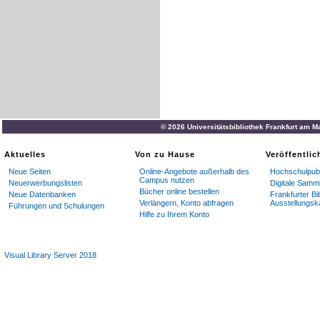
© 2026 Universitätsbibliothek Frankfurt am M
Aktuelles
Von zu Hause
Veröffentli
Neue Seiten
Online-Angebote außerhalb des
Hochschulpubl
Campus nutzen
Neuerwerbungslisten
Digitale Samm
Bücher online bestellen
Neue Datenbanken
Frankfurter Bi
Verlängern, Konto abfragen
Ausstellungsk
Führungen und Schulungen
Hilfe zu Ihrem Konto
Visual Library Server 2018