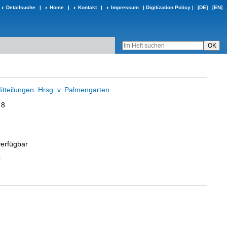
Detailsuche
|
Home
|
Kontakt
|
Impressum
|
Digitization Policy
|
[DE]
[EN]
tteilungen. Hrsg. v. Palmengarten
 8
verfügbar
t