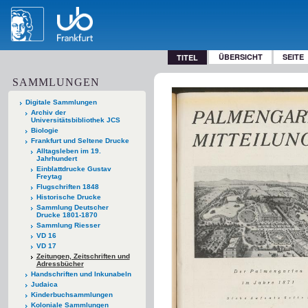
ÜBERSICHT
SEITE
TITEL
SAMMLUNGEN
Digitale Sammlungen
Archiv der
Universitätsbibliothek JCS
Biologie
Frankfurt und Seltene Drucke
Alltagsleben im 19.
Jahrhundert
Einblattdrucke Gustav
Freytag
Flugschriften 1848
Historische Drucke
Sammlung Deutscher
Drucke 1801-1870
Sammlung Riesser
VD 16
VD 17
Zeitungen, Zeitschriften und
Adressbücher
Handschriften und Inkunabeln
Judaica
Kinderbuchsammlungen
Koloniale Sammlungen