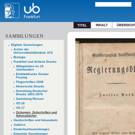
INHALT
ÜBERSICH
TITEL
SAMMLUNGEN
Digitale Sammlungen
Archiv der
Universitätsbibliothek JCS
Biologie
Frankfurt und Seltene Drucke
Alltagsleben im 19.
Jahrhundert
Einblattdrucke Gustav
Freytag
Flugschriften 1848
Historische Drucke
Sammlung Deutscher
Drucke 1801-1870
Sammlung Riesser
VD 16
VD 17
Zeitungen, Zeitschriften und
Adressbücher
Handschriften und Inkunabeln
Judaica
Kinderbuchsammlungen
Koloniale Sammlungen