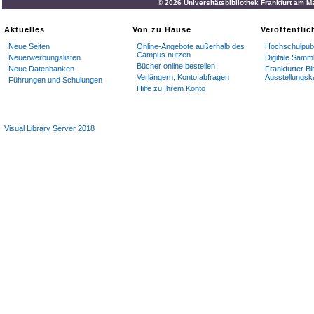
© 2026 Universitätsbibliothek Frankfurt am M
Aktuelles
Von zu Hause
Veröffentli
Neue Seiten
Online-Angebote außerhalb des
Hochschulpubl
Campus nutzen
Neuerwerbungslisten
Digitale Samm
Bücher online bestellen
Neue Datenbanken
Frankfurter Bi
Verlängern, Konto abfragen
Ausstellungsk
Führungen und Schulungen
Hilfe zu Ihrem Konto
Visual Library Server 2018