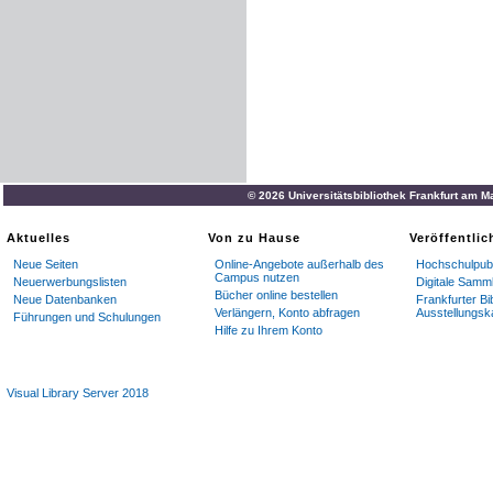
© 2026 Universitätsbibliothek Frankfurt am M
Aktuelles
Von zu Hause
Veröffentli
Neue Seiten
Online-Angebote außerhalb des
Hochschulpubl
Campus nutzen
Neuerwerbungslisten
Digitale Samm
Bücher online bestellen
Neue Datenbanken
Frankfurter Bi
Verlängern, Konto abfragen
Ausstellungsk
Führungen und Schulungen
Hilfe zu Ihrem Konto
Visual Library Server 2018