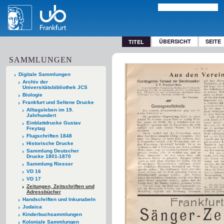
ÜBERSICHT
SEITE
TITEL
SAMMLUNGEN
Digitale Sammlungen
Archiv der
Universitätsbibliothek JCS
Biologie
Frankfurt und Seltene Drucke
Alltagsleben im 19.
Jahrhundert
Einblattdrucke Gustav
Freytag
Flugschriften 1848
Historische Drucke
Sammlung Deutscher
Drucke 1801-1870
Sammlung Riesser
VD 16
VD 17
Zeitungen, Zeitschriften und
Adressbücher
Handschriften und Inkunabeln
Judaica
Kinderbuchsammlungen
Koloniale Sammlungen