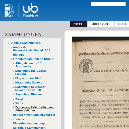
ÜBERSICHT
SEITE
TITEL
SAMMLUNGEN
Digitale Sammlungen
Archiv der
Universitätsbibliothek JCS
Biologie
Frankfurt und Seltene Drucke
Alltagsleben im 19.
Jahrhundert
Einblattdrucke Gustav
Freytag
Flugschriften 1848
Historische Drucke
Sammlung Deutscher
Drucke 1801-1870
Sammlung Riesser
VD 16
VD 17
Zeitungen, Zeitschriften und
Adressbücher
Handschriften und Inkunabeln
Judaica
Kinderbuchsammlungen
Koloniale Sammlungen