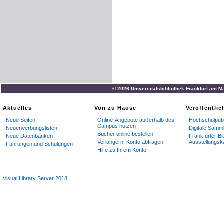
© 2026 Universitätsbibliothek Frankfurt am M
Aktuelles
Von zu Hause
Veröffentli
Neue Seiten
Online-Angebote außerhalb des
Hochschulpubl
Campus nutzen
Neuerwerbungslisten
Digitale Samm
Bücher online bestellen
Neue Datenbanken
Frankfurter Bi
Verlängern, Konto abfragen
Ausstellungsk
Führungen und Schulungen
Hilfe zu Ihrem Konto
Visual Library Server 2018