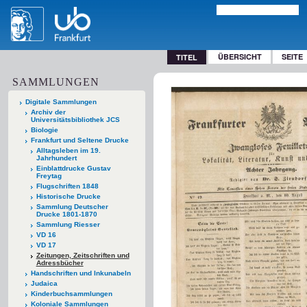
ÜBERSICHT
SEITE
TITEL
SAMMLUNGEN
Digitale Sammlungen
Archiv der
Universitätsbibliothek JCS
Biologie
Frankfurt und Seltene Drucke
Alltagsleben im 19.
Jahrhundert
Einblattdrucke Gustav
Freytag
Flugschriften 1848
Historische Drucke
Sammlung Deutscher
Drucke 1801-1870
Sammlung Riesser
VD 16
VD 17
Zeitungen, Zeitschriften und
Adressbücher
Handschriften und Inkunabeln
Judaica
Kinderbuchsammlungen
Koloniale Sammlungen