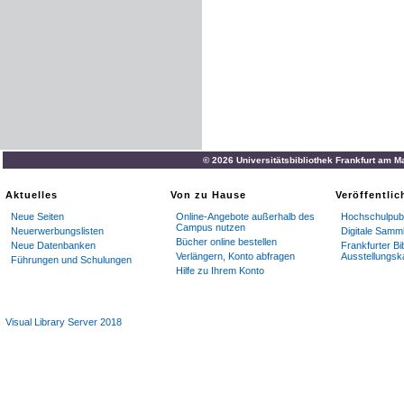
© 2026 Universitätsbibliothek Frankfurt am M
Aktuelles
Von zu Hause
Veröffentli
Neue Seiten
Online-Angebote außerhalb des
Hochschulpubl
Campus nutzen
Neuerwerbungslisten
Digitale Samm
Bücher online bestellen
Neue Datenbanken
Frankfurter Bi
Verlängern, Konto abfragen
Ausstellungsk
Führungen und Schulungen
Hilfe zu Ihrem Konto
Visual Library Server 2018