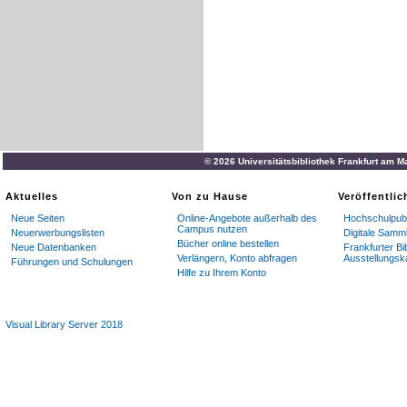
© 2026 Universitätsbibliothek Frankfurt am M
Aktuelles
Von zu Hause
Veröffentli
Neue Seiten
Online-Angebote außerhalb des
Hochschulpubl
Campus nutzen
Neuerwerbungslisten
Digitale Samm
Bücher online bestellen
Neue Datenbanken
Frankfurter Bi
Verlängern, Konto abfragen
Ausstellungsk
Führungen und Schulungen
Hilfe zu Ihrem Konto
Visual Library Server 2018