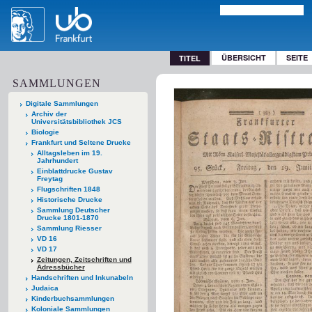
ÜBERSICHT
SEITE
TITEL
SAMMLUNGEN
Digitale Sammlungen
Archiv der
Universitätsbibliothek JCS
Biologie
Frankfurt und Seltene Drucke
Alltagsleben im 19.
Jahrhundert
Einblattdrucke Gustav
Freytag
Flugschriften 1848
Historische Drucke
Sammlung Deutscher
Drucke 1801-1870
Sammlung Riesser
VD 16
VD 17
Zeitungen, Zeitschriften und
Adressbücher
Handschriften und Inkunabeln
Judaica
Kinderbuchsammlungen
Koloniale Sammlungen