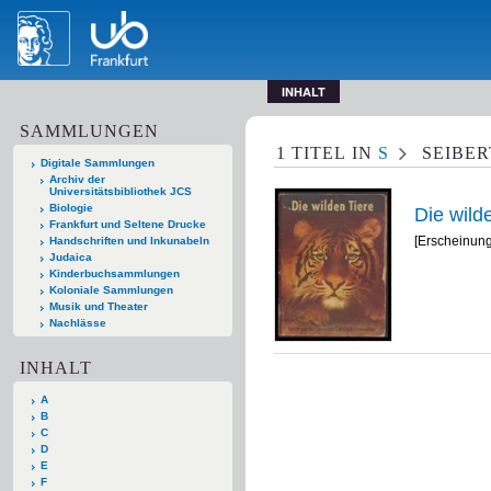
INHALT
SAMMLUNGEN
1
TITEL
IN
S
SEIBE
Digitale Sammlungen
Archiv der
Universitätsbibliothek JCS
Biologie
Die wild
Frankfurt und Seltene Drucke
[Erscheinungs
Handschriften und Inkunabeln
Judaica
Kinderbuchsammlungen
Koloniale Sammlungen
Musik und Theater
Nachlässe
INHALT
A
B
C
D
E
F