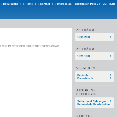
Detailsuche
|
Home
|
Kontakt
|
Impressum
|
Digitization Policy
|
[DE]
[EN]
ZEITRÄUME
1901-2000
1
 NUR IM NETZ DER BIBLIOTHEK VERFÜGBAR.
ZEITRÄUME
1921-1930
1
SPRACHEN
Deutsch
1
Französisch
1
AUTOREN /
BETEILIGTE
Seibert und Rehberger
1
Schokolade Saarbrücken
VERLAGE