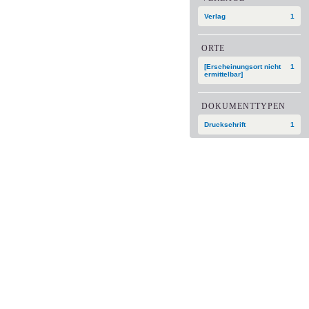
Verlag
1
ORTE
[Erscheinungsort nicht
1
ermittelbar]
DOKUMENTTYPEN
Druckschrift
1