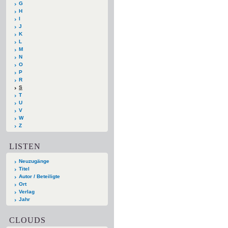
G
H
I
J
K
L
M
N
O
P
R
S
T
U
V
W
Z
LISTEN
Neuzugänge
Titel
Autor / Beteiligte
Ort
Verlag
Jahr
CLOUDS