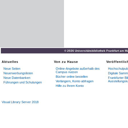
© 2026 Universitätsbibliothek Frankfurt am M
Aktuelles
Von zu Hause
Veröffentli
Neue Seiten
Online-Angebote außerhalb des
Hochschulpubl
Campus nutzen
Neuerwerbungslisten
Digitale Samm
Bücher online bestellen
Neue Datenbanken
Frankfurter Bi
Verlängern, Konto abfragen
Ausstellungsk
Führungen und Schulungen
Hilfe zu Ihrem Konto
Visual Library Server 2018