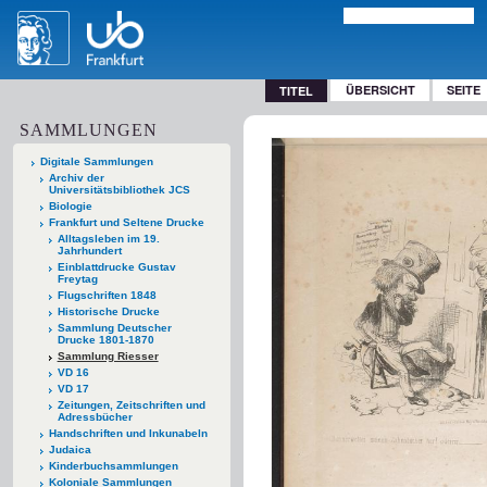
ÜBERSICHT
SEITE
TITEL
SAMMLUNGEN
Digitale Sammlungen
Archiv der
Universitätsbibliothek JCS
Biologie
Frankfurt und Seltene Drucke
Alltagsleben im 19.
Jahrhundert
Einblattdrucke Gustav
Freytag
Flugschriften 1848
Historische Drucke
Sammlung Deutscher
Drucke 1801-1870
Sammlung Riesser
VD 16
VD 17
Zeitungen, Zeitschriften und
Adressbücher
Handschriften und Inkunabeln
Judaica
Kinderbuchsammlungen
Koloniale Sammlungen