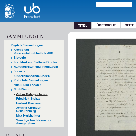
ÜBERSICHT
SEITE
TITEL
SAMMLUNGEN
Digitale Sammlungen
Archiv der
Universitätsbibliothek JCS
Biologie
Frankfurt und Seltene Drucke
Handschriften und Inkunabeln
Judaica
Kinderbuchsammlungen
Koloniale Sammlungen
Musik und Theater
Nachlässe
Arthur Schopenhauer
Friedrich Stoltze
Herbert Marcuse
Johann Christian
Senckenberg
Max Horkheimer
Sonstige Nachlässe und
Autographen
INHALT