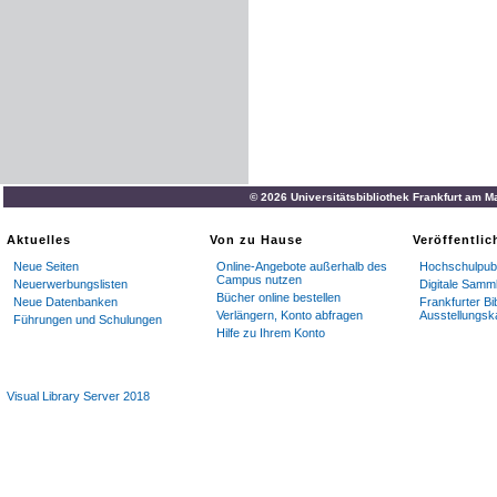
© 2026 Universitätsbibliothek Frankfurt am M
Aktuelles
Von zu Hause
Veröffentli
Neue Seiten
Online-Angebote außerhalb des
Hochschulpubl
Campus nutzen
Neuerwerbungslisten
Digitale Samm
Bücher online bestellen
Neue Datenbanken
Frankfurter Bi
Verlängern, Konto abfragen
Ausstellungsk
Führungen und Schulungen
Hilfe zu Ihrem Konto
Visual Library Server 2018