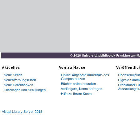
© 2026 Universitätsbibliothek Frankfurt am M
Aktuelles
Von zu Hause
Veröffentli
Neue Seiten
Online-Angebote außerhalb des
Hochschulpubl
Campus nutzen
Neuerwerbungslisten
Digitale Samm
Bücher online bestellen
Neue Datenbanken
Frankfurter Bi
Verlängern, Konto abfragen
Ausstellungsk
Führungen und Schulungen
Hilfe zu Ihrem Konto
Visual Library Server 2018