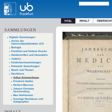
INHALT
ÜBERSICH
TITEL
SAMMLUNGEN
Digitale Sammlungen
Archiv der
Universitätsbibliothek JCS
Biologie
Frankfurt und Seltene Drucke
Handschriften und Inkunabeln
Judaica
Kinderbuchsammlungen
Koloniale Sammlungen
Musik und Theater
Nachlässe
Arthur Schopenhauer
Friedrich Stoltze
Herbert Marcuse
Johann Christian
Senckenberg
Max Horkheimer
Sonstige Nachlässe und
Autographen
INHALT