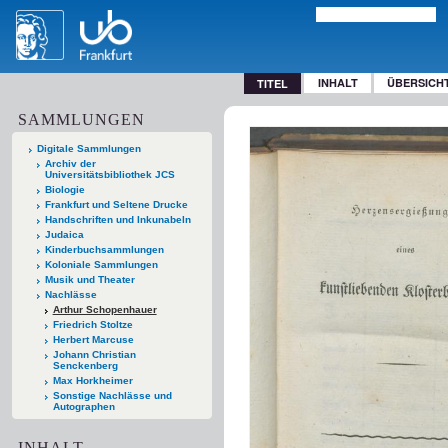
INHALT
ÜBERSICH
TITEL
SAMMLUNGEN
Digitale Sammlungen
Archiv der
Universitätsbibliothek JCS
Biologie
Frankfurt und Seltene Drucke
Handschriften und Inkunabeln
Judaica
Kinderbuchsammlungen
Koloniale Sammlungen
Musik und Theater
Nachlässe
Arthur Schopenhauer
Friedrich Stoltze
Herbert Marcuse
Johann Christian
Senckenberg
Max Horkheimer
Sonstige Nachlässe und
Autographen
INHALT