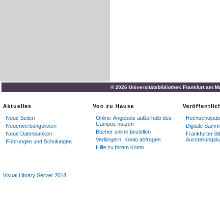
© 2026 Universitätsbibliothek Frankfurt am M
Aktuelles
Von zu Hause
Veröffentli
Neue Seiten
Online-Angebote außerhalb des
Hochschulpubl
Campus nutzen
Neuerwerbungslisten
Digitale Samm
Bücher online bestellen
Neue Datenbanken
Frankfurter Bi
Verlängern, Konto abfragen
Ausstellungsk
Führungen und Schulungen
Hilfe zu Ihrem Konto
Visual Library Server 2018