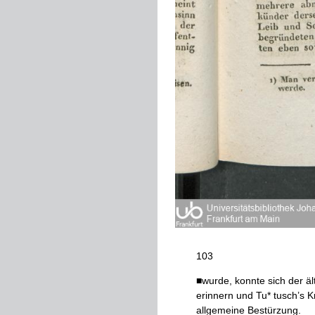
103
■
wurde
,
konnte
sich
der
äl
erinnern
und
Tu
*
tusch
’
s
Kr
allgemeine
Bestürzung
.