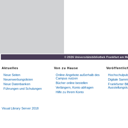
>
)
Man
vergl
.
,
was
ich
hier
© 2026 Universitätsbibliothek Frankfurt am M
Aktuelles
Von zu Hause
Veröffentli
Neue Seiten
Online-Angebote außerhalb des
Hochschulpubl
Campus nutzen
Neuerwerbungslisten
Digitale Samm
Bücher online bestellen
Neue Datenbanken
Frankfurter Bi
Verlängern, Konto abfragen
Ausstellungsk
Führungen und Schulungen
Hilfe zu Ihrem Konto
Visual Library Server 2018