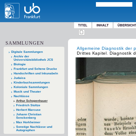
TITEL
INHALT
ÜBERSICH
SAMMLUNGEN
Allgemeine Diagnostik der 
Digitale Sammlungen
Drittes Kapitel. Diagnostik
Archiv der
Universitätsbibliothek JCS
Biologie
Frankfurt und Seltene Drucke
Handschriften und Inkunabeln
Judaica
Kinderbuchsammlungen
Koloniale Sammlungen
Musik und Theater
Nachlässe
Arthur Schopenhauer
Friedrich Stoltze
Herbert Marcuse
Johann Christian
Senckenberg
Max Horkheimer
Sonstige Nachlässe und
Autographen