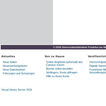
© 2026 Universitätsbibliothek Frankfurt am M
Aktuelles
Von zu Hause
Veröffentli
Neue Seiten
Online-Angebote außerhalb des
Hochschulpubl
Campus nutzen
Neuerwerbungslisten
Digitale Samm
Bücher online bestellen
Neue Datenbanken
Frankfurter Bi
Verlängern, Konto abfragen
Ausstellungsk
Führungen und Schulungen
Hilfe zu Ihrem Konto
Visual Library Server 2018