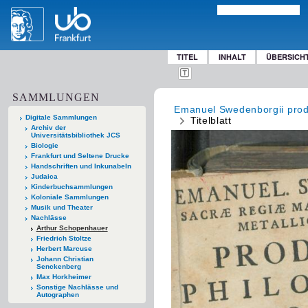
TITEL
INHALT
ÜBERSICH
SAMMLUNGEN
Emanuel Swedenborgii prodro
Digitale Sammlungen
Titelblatt
Archiv der
Universitätsbibliothek JCS
Biologie
Frankfurt und Seltene Drucke
Handschriften und Inkunabeln
Judaica
Kinderbuchsammlungen
Koloniale Sammlungen
Musik und Theater
Nachlässe
Arthur Schopenhauer
Friedrich Stoltze
Herbert Marcuse
Johann Christian
Senckenberg
Max Horkheimer
Sonstige Nachlässe und
Autographen