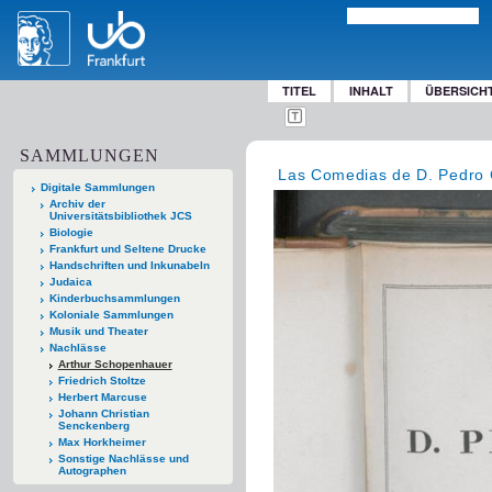
TITEL
INHALT
ÜBERSICH
SAMMLUNGEN
Las Comedias de D. Pedro 
Digitale Sammlungen
Archiv der
Universitätsbibliothek JCS
Biologie
Frankfurt und Seltene Drucke
Handschriften und Inkunabeln
Judaica
Kinderbuchsammlungen
Koloniale Sammlungen
Musik und Theater
Nachlässe
Arthur Schopenhauer
Friedrich Stoltze
Herbert Marcuse
Johann Christian
Senckenberg
Max Horkheimer
Sonstige Nachlässe und
Autographen