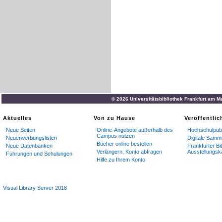
© 2026 Universitätsbibliothek Frankfurt am M
Aktuelles
Von zu Hause
Veröffentli
Neue Seiten
Online-Angebote außerhalb des
Hochschulpubl
Campus nutzen
Neuerwerbungslisten
Digitale Samm
Bücher online bestellen
Neue Datenbanken
Frankfurter Bi
Verlängern, Konto abfragen
Ausstellungsk
Führungen und Schulungen
Hilfe zu Ihrem Konto
Visual Library Server 2018