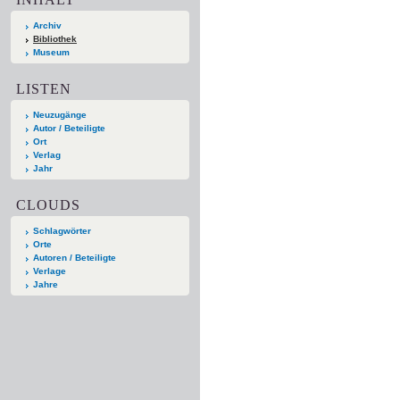
Archiv
Bibliothek
Museum
LISTEN
Neuzugänge
Autor / Beteiligte
Ort
Verlag
Jahr
CLOUDS
Schlagwörter
Orte
Autoren / Beteiligte
Verlage
Jahre