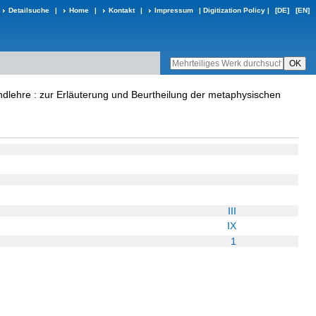
Detailsuche
|
Home
|
Kontakt
|
Impressum
|
Digitization Policy
|
[DE]
[EN]
ndlehre : zur Erläuterung und Beurtheilung der metaphysischen
III
IX
1