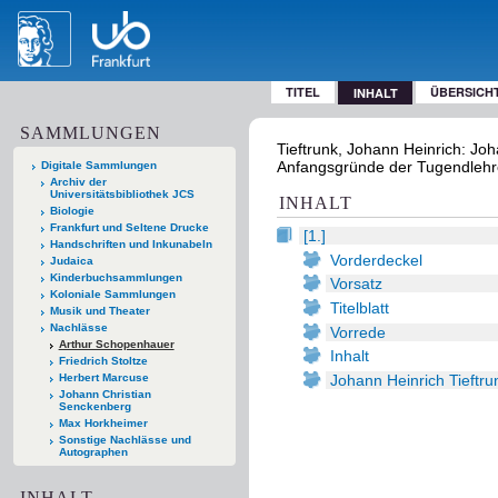
TITEL
ÜBERSICH
INHALT
SAMMLUNGEN
Tieftrunk, Johann Heinrich: Jo
Anfangsgründe der Tugendlehre
Digitale Sammlungen
Archiv der
Universitätsbibliothek JCS
INHALT
Biologie
Frankfurt und Seltene Drucke
[1.]
Handschriften und Inkunabeln
Vorderdeckel
Judaica
Kinderbuchsammlungen
Vorsatz
Koloniale Sammlungen
Titelblatt
Musik und Theater
Nachlässe
Vorrede
Arthur Schopenhauer
Inhalt
Friedrich Stoltze
Johann Heinrich Tieftr
Herbert Marcuse
Johann Christian
Senckenberg
Max Horkheimer
Sonstige Nachlässe und
Autographen
INHALT